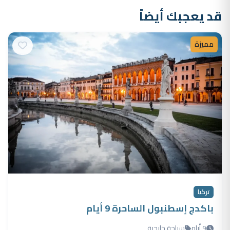
قد يعجبك أيضاً
مميزة
تركيا
باكدج إسطنبول الساحرة 9 أيام
9 أيام
سياحة خارجية