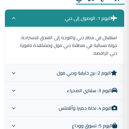
اليوم 1: الوصول إلى دبي
استقبال في مطار دبي والتوجه إلى الفندق للاستراحة.
جولة مسائية في منطقة دبي مول ومشاهدة نافورة
دبي الراقصة.
اليوم 2: برج خليفة ودبي مول
اليوم 3: سفاري الصحراء
صعود إلى منصة المشاهدة في الطابق 124 من برج
خليفة. جولة داخل دبي أكواريوم، ثم وقت حر للتسوق
داخل دبي مول أكبر مركز تسوق في العالم.
اليوم 4: نخلة جميرا وأتلانتس
مغامرة في الصحراء العربية: تزلج على الرمال، ركوب
الجمال، حناء تراثية، وعشاء بوفيه مفتوح تحت النجوم مع
عروض التنورة والرقص التقليدي.
اليوم 5: تسوق ووداع
جولة سياحية في نخلة جميرا وزيارة برج العرب من الخارج.