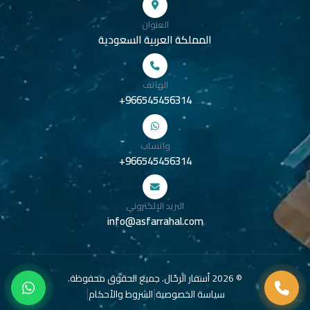
العنوان
المملكة العربية السعودية
الهاتف
+966545456314
واتساب
+966545456314
البريد الإلكتروني
info@asfarrahal.com
©
2026
أسفار الرحّال. جميع الحقوق محفوظة.
|
|
سياسة الخصوصية
الشروط والأحكام